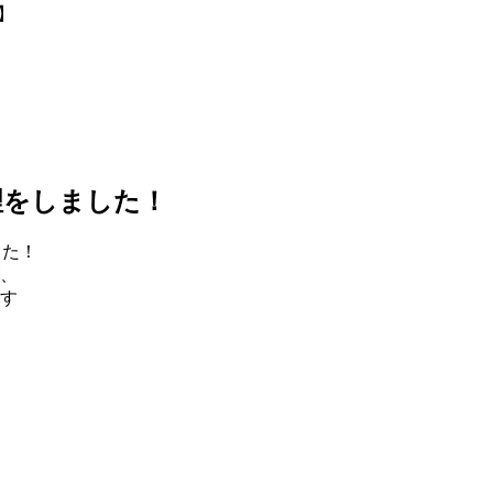
理をしました！
した！
、
す