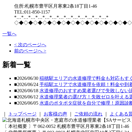
住所:札幌市豊平区月寒東2条18丁目1-46
TEL:011-850-1157
*…*…*…*…*…*…*…*…*…*…*…*…*…*
◇◆◇◆◇◆◇◆◇◆◇◆◇◆◇◆◇◆◇◆◇◆◇◆◇
一覧へ
< 次のページへ
前のページへ >
新着一覧
■2026/06/30
稲穂駅エリアの水道修理で料金も対応もす
■2026/06/24
手稲駅エリアで水道修理を依頼！料金や到
■2026/06/18
水道修理のおすすめ業者選びで失敗しない
■2026/06/12
水道修理業者の選び方！失敗ゼロを叶える
■2026/06/05
水道のポタポタ症状を自分で修理！原因診
｜
トップページ
｜
お客様の声
｜
ご依頼の流れ
｜
よくある
〔 本社概要 〕〒062-0052 札幌市豊平区月寒東2条18丁目1-46 TEL/01