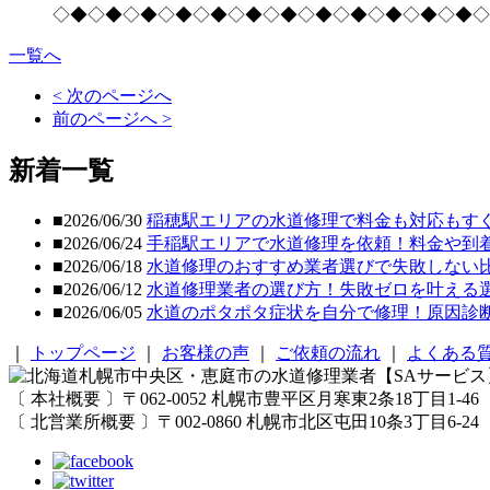
◇◆◇◆◇◆◇◆◇◆◇◆◇◆◇◆◇◆◇◆◇◆◇◆◇
一覧へ
< 次のページへ
前のページへ >
新着一覧
■2026/06/30
稲穂駅エリアの水道修理で料金も対応もす
■2026/06/24
手稲駅エリアで水道修理を依頼！料金や到
■2026/06/18
水道修理のおすすめ業者選びで失敗しない
■2026/06/12
水道修理業者の選び方！失敗ゼロを叶える
■2026/06/05
水道のポタポタ症状を自分で修理！原因診
｜
トップページ
｜
お客様の声
｜
ご依頼の流れ
｜
よくある
〔 本社概要 〕〒062-0052 札幌市豊平区月寒東2条18丁目1-46 TEL/01
〔 北営業所概要 〕〒002-0860 札幌市北区屯田10条3丁目6-24